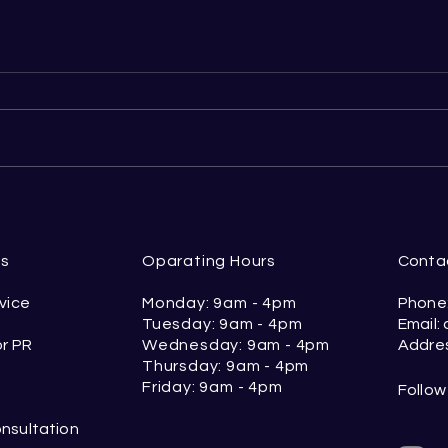
技術移民分數 65 分真的夠嗎？
Us
Oparating Hours
Conta
vice
Monday: 9am - 4pm
Phone:
Tuesday: 9am - 4pm
Email:
or PR
Wednesday: 9am - 4pm
Addres
Thursday: 9am - 4pm
Friday: 9am - 4pm
Follow
nsultation