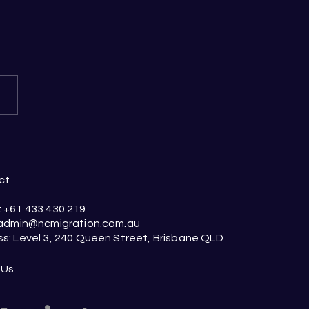
ct
 +61 433 430 219
 admin@ncmigration.com.au
s: Level 3, 240 Queen Street, Brisbane QLD
 Us