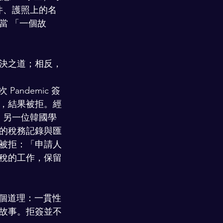
件、護照上的名
當 「一個故
決之道；相反，
Pandemic 簽
，結果被拒。經
請。另一位韓國學
的稅務記錄與匯
被拒：「申請人
稅的工作，保留
學到一個道理：一貫性
故事。拒簽並不