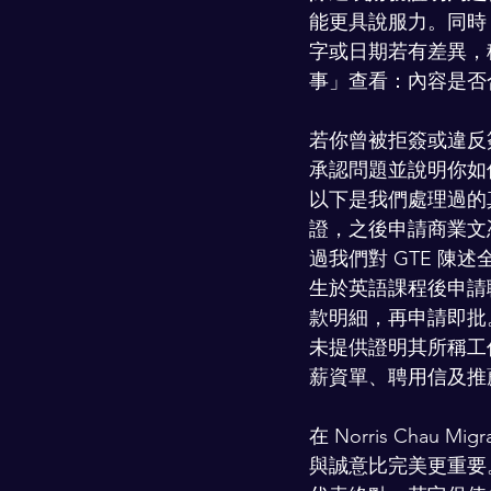
能更具說服力。同時，
字或日期若有差異，
事」查看：內容是否
若你曾被拒簽或違反
承認問題並說明你如
以下是我們處理過的真實案
證，之後申請商業文
過我們對 GTE 陳
生於英語課程後申請
款明細，再申請即批
未提供證明其所稱工
薪資單、聘用信及推
在 Norris Chau
與誠意比完美更重要