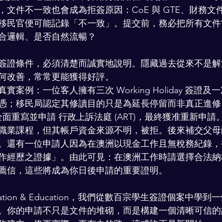
文件不一致也會成為拒簽原因：CoE 與 GTE、財務文
移民官便可能記錄「不一致」。提交前，務必把所有文件
合邏輯、是否自然流暢？
簽證條件，必須清楚而誠實地說明。隱藏過去從來不是解
何改善，常常更能獲得好評。
例：一位客人擁有三次 Working Holiday 簽證及一次 
憑；移民局認定其修讀目的只是為延長停留而非真正進修
述全面重寫並申請 行政上訴法庭 (ART)，最終獲准重新申
職業課程，但其帳戶資金來源不明，被拒。後來補交父母
。還有一位申請人因為在澳洲以現金工作且無稅務紀錄，
作經歷之證據」。由此可見：在澳洲工作時請選擇合法納
薦信，這些將成為你日後申請的重要證明。
 Migration & Education，我們從數百宗學生簽證個案中
。你的申請不只是文件的堆砌，而是構建一個清晰可信的