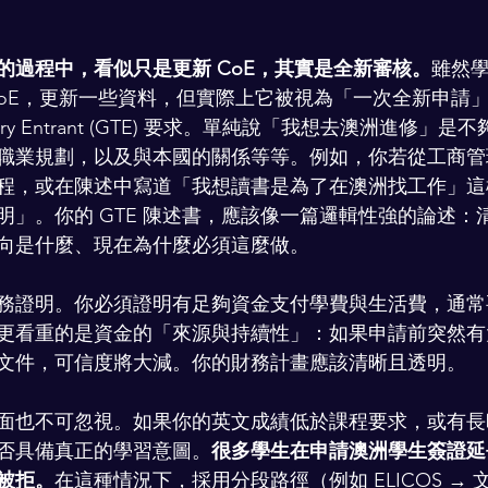
的過程中，看似只是更新 CoE，其實是全新審核。
雖然
CoE，更新一些資料，但實際上它被視為「一次全新申請
porary Entrant (GTE) 要求。單純說「我想去澳洲進修
職業規劃，以及與本國的關係等等。例如，你若從工商管
程，或在陳述中寫道「我想讀書是為了在澳洲找工作」這
明」。你的 GTE 陳述書，應該像一篇邏輯性強的論述：
向是什麼、現在為什麼必須這麼做。
務證明。你必須證明有足夠資金支付學費與生活費，通常要覆
更看重的是資金的「來源與持續性」：如果申請前突然有
文件，可信度將大減。你的財務計畫應該清晰且透明。
面也不可忽視。如果你的英文成績低於課程要求，或有長
否具備真正的學習意圖。
很多學生在申請澳洲學生簽證延長
被拒。
在這種情況下，採用分段路徑（例如 ELICOS → 