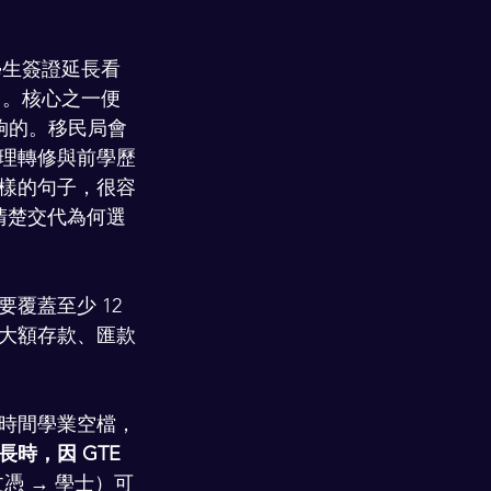
學生簽證延長看
」。核心之一便
」是不夠的。移民局會
理轉修與前學歷
樣的句子，很容
清楚交代為何選
蓋至少 12 
大額存款、匯款
時間學業空檔，
時，因 GTE 
文憑 → 學士）可