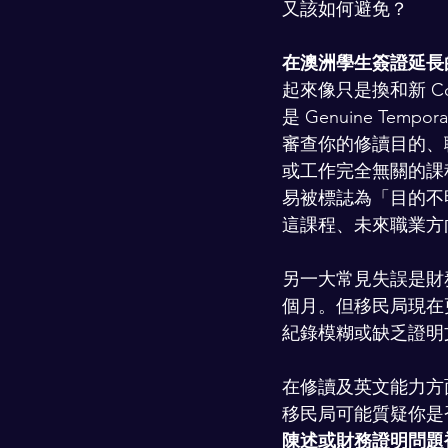
又該如何避免？
在澳洲學生簽證延長
起來像只是換和新 
是 Genuine Tem
審查你的修讀目的、
或工作完全無關的課
易被標誌為「目的不
這課程、未來職業方
另一大常見失誤是財
個月。但移民局現在
紀錄模糊或缺乏證明
在修讀及英文能力方
移民局可能質疑你是
陳述或財務證明問題