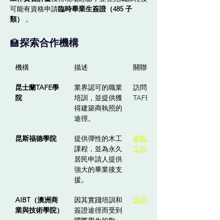
可能有資格申請
臨時畢業生簽證（485 子
類）
 。
🏫
探索合作機構
機構
描述
關聯
昆士蘭TAFE學
業界認可的職業
訪問昆士蘭
院
培訓，並提供獲
TAFE木工學院
得建築商執照的
途徑。
昆斯福德學院
提供彈性的木工
參觀昆斯福德木
課程，並為永久
工坊
居民申請人提供
強大的畢業後支
援。
AIBT（澳洲商
因其實踐培訓和
造訪 AIBT 木工
業與技術學院）
簽證途徑而受到