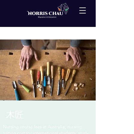
< Back
木匠
Nursing course fees in Australia, nursing
tuition cost for international students, study