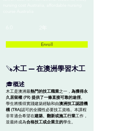
nursing cost Australia, affordable nursing
course Australia
IELTS
Duration
6.0
2年
Enroll
🪚
木工 — 在澳洲學習木工
🎓
概述
木工是澳洲最
熱門的技工職業
之一，
為獲得永
久居留權 (PR) 提供了一條直接可靠的途徑
。
學生將獲得實踐建築經驗和由
澳洲技工認證機
構 (TRA)
認可的全國性必要技工資格。本課程
非常適合希望在
建築、翻新或施工行業
工作，
並最終成為
合格技工或企業主的
學生。