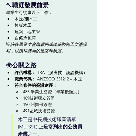
🔨
職涯發展前景
畢業生可從事以下工作：
木匠/細木工
模板木工
建築工地主管
自僱承包商
💡
許多畢業生會繼續完成建築和施工文憑課
程，以獲得澳洲的建築商執照。
🌍
公關之路
評估機構：
 TRA（澳洲技工認證機構）
職業代碼：
 ANZSCO 331212 – 木匠
符合條件的簽證途徑：
485 畢業生簽證（畢業後類別）
189技術獨立簽證
190 州擔保簽證
491區域技術簽證
木工是中長期技術職業清單 
(MLTSSL) 上最常
列出的公務員
產業
之一。