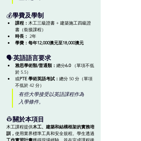
💰
學費及學制
課程：
木工三級證書 + 建築施工四級證
書（銜接課程）
時長：
 2年
學費：
每年12,000澳元至18,000澳元
🗣️
英語語言要求
雅思學術類/普通類：
總分
6.0
 （單項不低
於 5.5）
或
PTE 學術英語考試：
總分 50 分（單項
不低於 42 分）
有些大學接受以英語課程作為
入學條件。
👷
關於本項目
木工課程提供
木工、建築和結構框架的實務培
訓，
使用業界標準工具和安全規程。學生透過
工作實習計畫
獲得現場經驗，並在完成課程後